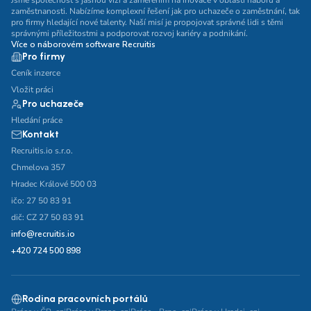
Jsme společnost s jasnou vizí a zaměřením na inovace v oblasti náboru a
zaměstnanosti. Nabízíme komplexní řešení jak pro uchazeče o zaměstnání, tak
pro firmy hledající nové talenty. Naší misí je propojovat správné lidi s těmi
správnými příležitostmi a podporovat rozvoj kariéry a podnikání.
Více o náborovém software Recruitis
Pro firmy
Ceník inzerce
Vložit práci
Pro uchazeče
Hledání práce
Kontakt
Recruitis.io s.r.o.
Chmelova 357
Hradec Králové 500 03
ičo: 27 50 83 91
dič: CZ 27 50 83 91
info@recruitis.io
+420 724 500 898
Rodina pracovních portálů