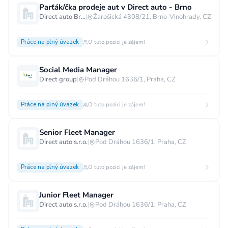
Parťák/čka prodeje aut v Direct auto - Brno
Vzdělání
Direct auto Brno s.r.o.
|
Žarošická 4308/21, Brno-Vinohrady, CZ
Vzdělání není podstatné
Základní
Práce na plný úvazek
O tuto pozici je zájem!
Odborné vyučení bez maturity
Středoškolské nebo odborné vyučení s maturitou
Social Media Manager
Direct group
|
Pod Dráhou 1636/1, Praha, CZ
Vyšší odborné
Bakalářské
Vysokoškolské / universitní
Práce na plný úvazek
O tuto pozici je zájem!
MBA, MBT, postgraduální studium
Senior Fleet Manager
Direct auto s.r.o.
|
Pod Dráhou 1636/1, Praha, CZ
Práce na plný úvazek
O tuto pozici je zájem!
Junior Fleet Manager
Direct auto s.r.o.
|
Pod Dráhou 1636/1, Praha, CZ