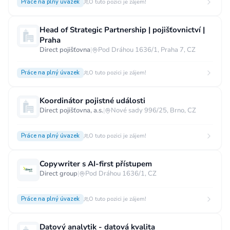
Práce na plný úvazek
O tuto pozici je zájem!
Head of Strategic Partnership | pojišťovnictví |
Praha
Direct pojišťovna
|
Pod Dráhou 1636/1, Praha 7, CZ
Práce na plný úvazek
O tuto pozici je zájem!
Koordinátor pojistné události
Direct pojišťovna, a.s.
|
Nové sady 996/25, Brno, CZ
Práce na plný úvazek
O tuto pozici je zájem!
Copywriter s AI-first přístupem
Direct group
|
Pod Dráhou 1636/1, CZ
Práce na plný úvazek
O tuto pozici je zájem!
Datový analytik - datová kvalita