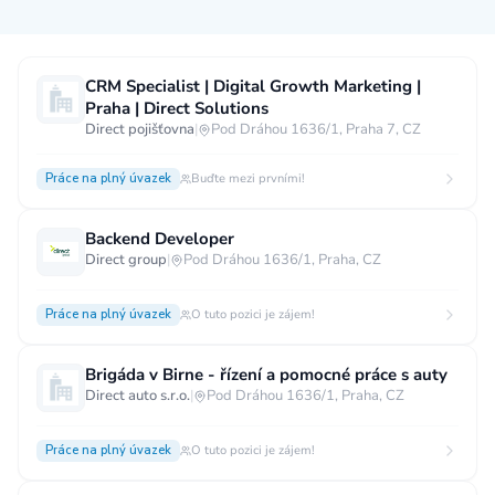
Měsíční plat
CRM Specialist | Digital Growth Marketing |
Praha | Direct Solutions
neuvedeno
0 až 30 000 CZK
30 000 CZK a více
Direct pojišťovna
|
Pod Dráhou 1636/1, Praha 7, CZ
40 000 CZK a více
60 000 CZK a více
Práce na plný úvazek
Buďte mezi prvními!
80 000 CZK a více
Backend Developer
Ostatní mzdy
Direct group
|
Pod Dráhou 1636/1, Praha, CZ
za hodinu
za manday
za rok
Práce na plný úvazek
O tuto pozici je zájem!
Typ úvazku
Brigáda v Birne - řízení a pomocné práce s auty
Práce na plný úvazek
Práce na zkrácený úvazek
Direct auto s.r.o.
|
Pod Dráhou 1636/1, Praha, CZ
Práce na živnost
Práce přes internet
Práce doma
Práce na plný úvazek
O tuto pozici je zájem!
Krátkodobá práce
Brigáda
Stáž / Trainee