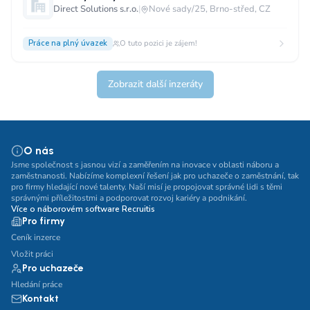
Direct Solutions s.r.o.
|
Nové sady/25, Brno-střed, CZ
Práce na plný úvazek
O tuto pozici je zájem!
Zobrazit další inzeráty
O nás
Jsme společnost s jasnou vizí a zaměřením na inovace v oblasti náboru a
zaměstnanosti. Nabízíme komplexní řešení jak pro uchazeče o zaměstnání, tak
pro firmy hledající nové talenty. Naší misí je propojovat správné lidi s těmi
správnými příležitostmi a podporovat rozvoj kariéry a podnikání.
Více o náborovém software Recruitis
Pro firmy
Ceník inzerce
Vložit práci
Pro uchazeče
Hledání práce
Kontakt