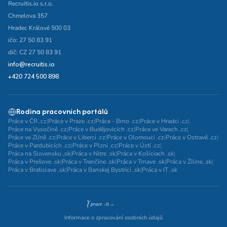
Recruitis.io s.r.o.
Chmelova 357
Hradec Králové 500 03
ičo: 27 50 83 91
dič: CZ 27 50 83 91
info@recruitis.io
+420 724 500 898
Rodina pracovních portálů
Práce v ČR .cz
|
Práce v Praze .cz
|
Práce - Brno .cz
|
Práce v Hradci .cz
|
Práce na Vysočině .cz
|
Práce v Budějovicích .cz
|
Práce ve Varech .cz
|
Práce ve Zlíně .cz
|
Práce v Liberci .cz
|
Práce v Olomouci .cz
|
Práce v Ostravě .cz
|
Práce v Pardubicích .cz
|
Práce v Plzni .cz
|
Práce v Ústí .cz
|
Práca na Slovensku .sk
|
Práca v Nitre .sk
|
Práca v Košiciach .sk
|
Práca v Prešove .sk
|
Práca v Trenčíne .sk
|
Práca v Trnave .sk
|
Práca v Žiline .sk
|
Práca v Bratislave .sk
|
Práca v Banskej Bystrici .sk
|
Práca v IT .sk
Informace o zpracování osobních údajů