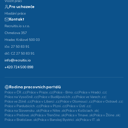
Vložit práci
Vzdělání
Pro uchazeče
Hledání práce
Vzdělání není podstatné
Základní
Kontakt
Recruitis.io s.r.o.
Odborné vyučení bez maturity
Chmelova 357
Středoškolské nebo odborné vyučení s maturitou
Hradec Králové 500 03
ičo: 27 50 83 91
Vyšší odborné
Bakalářské
dič: CZ 27 50 83 91
Vysokoškolské / universitní
info@recruitis.io
MBA, MBT, postgraduální studium
+420 724 500 898
Rodina pracovních portálů
Práce v ČR .cz
|
Práce v Praze .cz
|
Práce - Brno .cz
|
Práce v Hradci .cz
|
Práce na Vysočině .cz
|
Práce v Budějovicích .cz
|
Práce ve Varech .cz
|
Práce ve Zlíně .cz
|
Práce v Liberci .cz
|
Práce v Olomouci .cz
|
Práce v Ostravě .cz
|
Práce v Pardubicích .cz
|
Práce v Plzni .cz
|
Práce v Ústí .cz
|
Práca na Slovensku .sk
|
Práca v Nitre .sk
|
Práca v Košiciach .sk
|
Práca v Prešove .sk
|
Práca v Trenčíne .sk
|
Práca v Trnave .sk
|
Práca v Žiline .sk
|
Práca v Bratislave .sk
|
Práca v Banskej Bystrici .sk
|
Práca v IT .sk