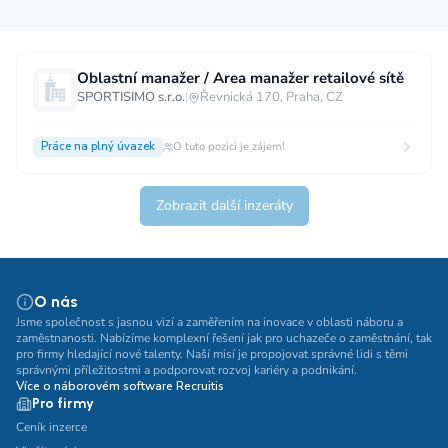
Měsíční plat
Oblastní manažer / Area manažer retailové sítě
SPORTISIMO s.r.o.
|
Řevnická 170, Praha, CZ
neuvedeno
0 až 30 000 CZK
30 000 CZK a více
Práce na plný úvazek
O tuto pozici je zájem!
40 000 CZK a více
60 000 CZK a více
80 000 CZK a více
Zobrazit další inzeráty
Ostatní mzdy
za hodinu
za manday
za rok
O nás
Typ úvazku
Jsme společnost s jasnou vizí a zaměřením na inovace v oblasti náboru a
zaměstnanosti. Nabízíme komplexní řešení jak pro uchazeče o zaměstnání, tak
pro firmy hledající nové talenty. Naší misí je propojovat správné lidi s těmi
Práce na plný úvazek
Práce na zkrácený úvazek
správnými příležitostmi a podporovat rozvoj kariéry a podnikání.
Více o náborovém software Recruitis
Práce na živnost
Práce přes internet
Práce doma
Pro firmy
Krátkodobá práce
Brigáda
Stáž / Trainee
Ceník inzerce