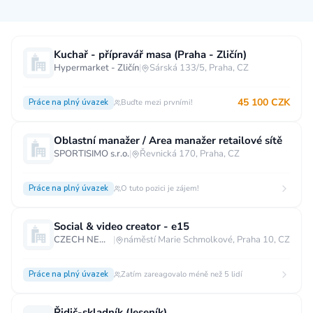
Měsíční plat
Kuchař - přípravář masa (Praha - Zličín)
Hypermarket - Zličín
|
Sárská 133/5, Praha, CZ
neuvedeno
0 až 30 000 CZK
30 000 CZK a více
45 100 CZK
Práce na plný úvazek
Buďte mezi prvními!
40 000 CZK a více
60 000 CZK a více
80 000 CZK a více
Oblastní manažer / Area manažer retailové sítě
SPORTISIMO s.r.o.
|
Řevnická 170, Praha, CZ
Ostatní mzdy
za hodinu
za manday
za rok
Práce na plný úvazek
O tuto pozici je zájem!
Typ úvazku
Social & video creator - e15
CZECH NEWS CENTER a.s.
|
náměstí Marie Schmolkové, Praha 10, CZ
Práce na plný úvazek
Práce na zkrácený úvazek
Práce na živnost
Práce přes internet
Práce doma
Práce na plný úvazek
Zatím zareagovalo méně než 5 lidí
Krátkodobá práce
Brigáda
Stáž / Trainee
Řidič-skladník (Jeseník)