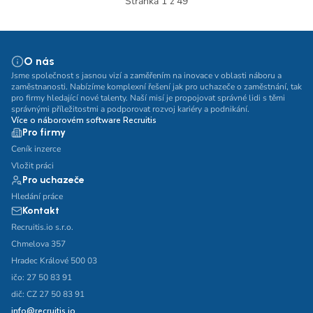
Stránka 1 z 49
O nás
Jsme společnost s jasnou vizí a zaměřením na inovace v oblasti náboru a
zaměstnanosti. Nabízíme komplexní řešení jak pro uchazeče o zaměstnání, tak
pro firmy hledající nové talenty. Naší misí je propojovat správné lidi s těmi
správnými příležitostmi a podporovat rozvoj kariéry a podnikání.
Více o náborovém software Recruitis
Pro firmy
Ceník inzerce
Vložit práci
Pro uchazeče
Hledání práce
Kontakt
Recruitis.io s.r.o.
Chmelova 357
Hradec Králové 500 03
ičo: 27 50 83 91
dič: CZ 27 50 83 91
info@recruitis.io