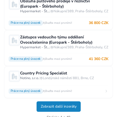
Obsluha pultového prodeje v řeznictví
(Europark - Štěrboholy)
Hypermarket - Štěrboholy
|
Nákupní/389, Praha-Štěrboholy, CZ
36 800 CZK
Práce na plný úvazek
Buďte mezi prvními!
Zástupce vedoucího týmu oddělení
Ovoce/zelenina (Europark - Štěrboholy)
Hypermarket - Štěrboholy
|
Nákupní/389, Praha-Štěrboholy, CZ
41 360 CZK
Práce na plný úvazek
Buďte mezi prvními!
Country Pricing Specialist
Notino, s.r.o.
|
Londýnské náměstí 881, Brno, CZ
Práce na plný úvazek
Buďte mezi prvními!
Zobrazit další inzeráty