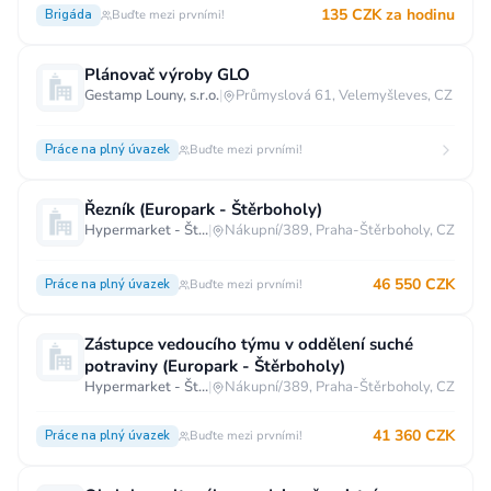
135 CZK za hodinu
Brigáda
Buďte mezi prvními!
Plánovač výroby GLO
Gestamp Louny, s.r.o.
|
Průmyslová 61, Velemyšleves, CZ
Práce na plný úvazek
Buďte mezi prvními!
Řezník (Europark - Štěrboholy)
Hypermarket - Štěrboholy
|
Nákupní/389, Praha-Štěrboholy, CZ
46 550 CZK
Práce na plný úvazek
Buďte mezi prvními!
Zástupce vedoucího týmu v oddělení suché
potraviny (Europark - Štěrboholy)
Hypermarket - Štěrboholy
|
Nákupní/389, Praha-Štěrboholy, CZ
41 360 CZK
Práce na plný úvazek
Buďte mezi prvními!