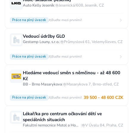
Auto Kelly Jeseník
|
Jesenická/608, Jeseník, CZ
Vzdělání
Vzdělání není podstatné
Základní
Práce na plný úvazek
Buďte mezi prvními!
Odborné vyučení bez maturity
Vedoucí údržby GLO
Středoškolské nebo odborné vyučení s maturitou
Gestamp Louny, s.r.o.
|
Průmyslová 61, Velemyšleves, CZ
Vyšší odborné
Bakalářské
Práce na plný úvazek
Buďte mezi prvními!
Vysokoškolské / universitní
MBA, MBT, postgraduální studium
Hledáme vedoucí směn s němčinou - až 48 600
Kč
BB - Brno Masarykova
|
Masarykova 7, Brno-střed, CZ
39 500 - 48 600 CZK
Práce na plný úvazek
Buďte mezi prvními!
Lékař/ka pro centrum očkování dětí ve
speciálních situacích
Fakultní nemocnice Motol a Homolka
|
V Úvalu 84, Praha, CZ