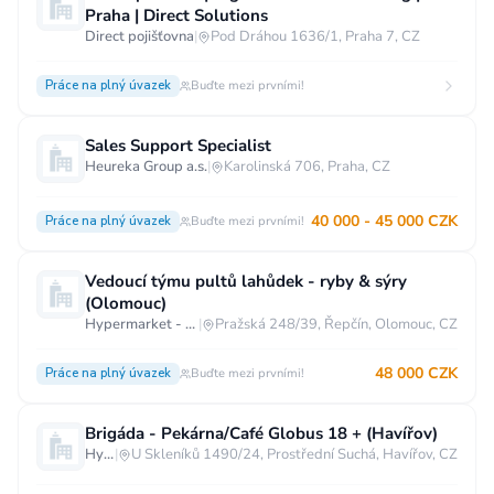
Praha | Direct Solutions
Direct pojišťovna
|
Pod Dráhou 1636/1, Praha 7, CZ
Práce na plný úvazek
Buďte mezi prvními!
Sales Support Specialist
Heureka Group a.s.
|
Karolinská 706, Praha, CZ
40 000 - 45 000 CZK
Práce na plný úvazek
Buďte mezi prvními!
Vedoucí týmu pultů lahůdek - ryby & sýry
(Olomouc)
Hypermarket - Olomouc
|
Pražská 248/39, Řepčín, Olomouc, CZ
48 000 CZK
Práce na plný úvazek
Buďte mezi prvními!
Brigáda - Pekárna/Café Globus 18 + (Havířov)
Hypermarket - Havířov
|
U Skleníků 1490/24, Prostřední Suchá, Havířov, CZ