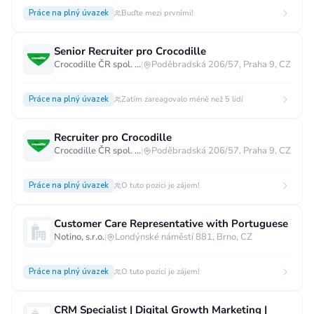
Práce na plný úvazek
Buďte mezi prvními!
Senior Recruiter pro Crocodille
Crocodille ČR spol. s.r.o.
|
Poděbradská 206/57, Praha 9, CZ
Práce na plný úvazek
Zatím zareagovalo méně než 5 lidí
Recruiter pro Crocodille
Crocodille ČR spol. s.r.o.
|
Poděbradská 206/57, Praha 9, CZ
Práce na plný úvazek
O tuto pozici je zájem!
Customer Care Representative with Portuguese
Notino, s.r.o.
|
Londýnské náměstí 881, Brno, CZ
Práce na plný úvazek
O tuto pozici je zájem!
CRM Specialist | Digital Growth Marketing |