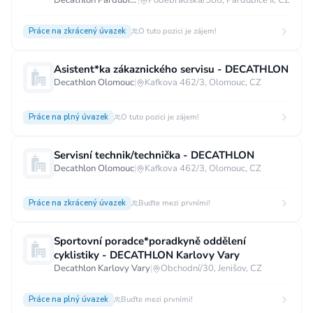
DECATHLON PARDUBICE
Decathlon Pardubice
|
Poděbradská/588, Pardubice II, CZ
Práce na zkrácený úvazek
O tuto pozici je zájem!
Asistent*ka zákaznického servisu - DECATHLON
Decathlon Olomouc
|
Kafkova 462/3, Olomouc, CZ
Práce na plný úvazek
O tuto pozici je zájem!
Servisní technik/technička - DECATHLON
Decathlon Olomouc
|
Kafkova 462/3, Olomouc, CZ
Práce na zkrácený úvazek
Buďte mezi prvními!
Sportovní poradce*poradkyně oddělení
cyklistiky - DECATHLON Karlovy Vary
Decathlon Karlovy Vary
|
Obchodní/30, Jenišov, CZ
Práce na plný úvazek
Buďte mezi prvními!