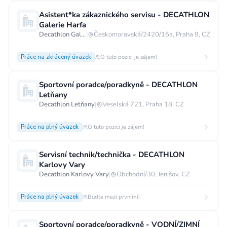
Vzdělání
Asistent*ka zákaznického servisu - DECATHLON
Galerie Harfa
Vzdělání není podstatné
Základní
Decathlon Galerie Harfa
|
Českomoravská/2420/15a, Praha 9, CZ
Odborné vyučení bez maturity
Práce na zkrácený úvazek
O tuto pozici je zájem!
Středoškolské nebo odborné vyučení s maturitou
Vyšší odborné
Bakalářské
Sportovní poradce/poradkyně - DECATHLON
Letňany
Vysokoškolské / universitní
Decathlon Letňany
|
Veselská 721, Praha 18, CZ
MBA, MBT, postgraduální studium
Práce na plný úvazek
O tuto pozici je zájem!
Servisní technik/technička - DECATHLON
Karlovy Vary
Decathlon Karlovy Vary
|
Obchodní/30, Jenišov, CZ
Práce na plný úvazek
Buďte mezi prvními!
Sportovní poradce/poradkyně - VODNÍ/ZIMNÍ