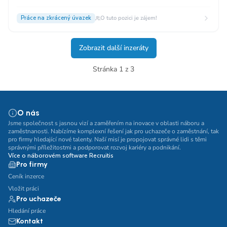
Práce na zkrácený úvazek
O tuto pozici je zájem!
Zobrazit další inzeráty
Stránka 1 z 3
O nás
Jsme společnost s jasnou vizí a zaměřením na inovace v oblasti náboru a
zaměstnanosti. Nabízíme komplexní řešení jak pro uchazeče o zaměstnání, tak
pro firmy hledající nové talenty. Naší misí je propojovat správné lidi s těmi
správnými příležitostmi a podporovat rozvoj kariéry a podnikání.
Více o náborovém software Recruitis
Pro firmy
Ceník inzerce
Vložit práci
Pro uchazeče
Hledání práce
Kontakt