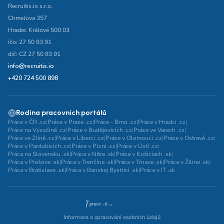
Recruitis.io s.r.o.
Chmelova 357
Hradec Králové 500 03
ičo: 27 50 83 91
dič: CZ 27 50 83 91
info@recruitis.io
+420 724 500 898
Rodina pracovních portálů
Práce v ČR .cz
|
Práce v Praze .cz
|
Práce - Brno .cz
|
Práce v Hradci .cz
|
Práce na Vysočině .cz
|
Práce v Budějovicích .cz
|
Práce ve Varech .cz
|
Práce ve Zlíně .cz
|
Práce v Liberci .cz
|
Práce v Olomouci .cz
|
Práce v Ostravě .cz
|
Práce v Pardubicích .cz
|
Práce v Plzni .cz
|
Práce v Ústí .cz
|
Práca na Slovensku .sk
|
Práca v Nitre .sk
|
Práca v Košiciach .sk
|
Práca v Prešove .sk
|
Práca v Trenčíne .sk
|
Práca v Trnave .sk
|
Práca v Žiline .sk
|
Práca v Bratislave .sk
|
Práca v Banskej Bystrici .sk
|
Práca v IT .sk
Informace o zpracování osobních údajů