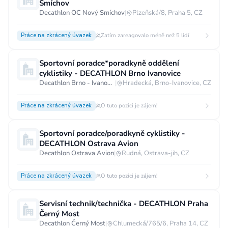
Smíchov
Decathlon OC Nový Smíchov
|
Plzeňská/8, Praha 5, CZ
Práce na zkrácený úvazek
Zatím zareagovalo méně než 5 lidí
Sportovní poradce*poradkyně oddělení
cyklistiky - DECATHLON Brno Ivanovice
Decathlon Brno - Ivanovice
|
Hradecká, Brno-Ivanovice, CZ
Práce na zkrácený úvazek
O tuto pozici je zájem!
Sportovní poradce/poradkyně cyklistiky -
DECATHLON Ostrava Avion
Decathlon Ostrava Avion
|
Rudná, Ostrava-jih, CZ
Práce na zkrácený úvazek
O tuto pozici je zájem!
Servisní technik/technička - DECATHLON Praha
Černý Most
Decathlon Černý Most
|
Chlumecká/765/6, Praha 14, CZ