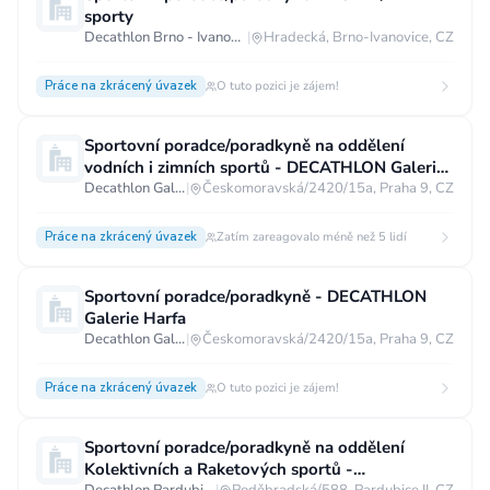
sporty
Decathlon Brno - Ivanovice
|
Hradecká, Brno-Ivanovice, CZ
Práce na zkrácený úvazek
O tuto pozici je zájem!
Sportovní poradce/poradkyně na oddělení
vodních i zimních sportů - DECATHLON Galerie
Harfa
Decathlon Galerie Harfa
|
Českomoravská/2420/15a, Praha 9, CZ
Práce na zkrácený úvazek
Zatím zareagovalo méně než 5 lidí
Sportovní poradce/poradkyně - DECATHLON
Galerie Harfa
Decathlon Galerie Harfa
|
Českomoravská/2420/15a, Praha 9, CZ
Práce na zkrácený úvazek
O tuto pozici je zájem!
Sportovní poradce/poradkyně na oddělení
Kolektivních a Raketových sportů -