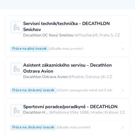
Měsíční plat
Servisní technik/technička - DECATHLON
Smíchov
neuvedeno
0 až 30 000 CZK
30 000 CZK a více
Decathlon OC Nový Smíchov
|
Plzeňská/8, Praha 5, CZ
40 000 CZK a více
60 000 CZK a více
Práce na plný úvazek
Buďte mezi prvními!
80 000 CZK a více
Asistent zákaznického servisu - Decathlon
Ostatní mzdy
Ostrava Avion
Decathlon Ostrava Avion
|
Rudná, Ostrava-jih, CZ
za hodinu
za manday
za rok
Práce na zkrácený úvazek
Zatím zareagovalo méně než 5 lidí
Typ úvazku
Sportovní poradce/poradkyně - DECATHLON
Práce na plný úvazek
Práce na zkrácený úvazek
Decathlon Hradec Králové
|
Rašínova třída 1686, Hradec Králové, CZ
Práce na živnost
Práce přes internet
Práce doma
Práce na zkrácený úvazek
Krátkodobá práce
Brigáda
Buďte mezi prvními!
Stáž / Trainee