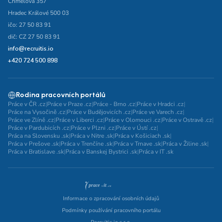
Chmelova 357
Hradec Králové 500 03
ičo: 27 50 83 91
dič: CZ 27 50 83 91
info@recruitis.io
+420 724 500 898
Rodina pracovních portálů
Práce v ČR .cz
|
Práce v Praze .cz
|
Práce - Brno .cz
|
Práce v Hradci .cz
|
Práce na Vysočině .cz
|
Práce v Budějovicích .cz
|
Práce ve Varech .cz
|
Práce ve Zlíně .cz
|
Práce v Liberci .cz
|
Práce v Olomouci .cz
|
Práce v Ostravě .cz
|
Práce v Pardubicích .cz
|
Práce v Plzni .cz
|
Práce v Ústí .cz
|
Práca na Slovensku .sk
|
Práca v Nitre .sk
|
Práca v Košiciach .sk
|
Práca v Prešove .sk
|
Práca v Trenčíne .sk
|
Práca v Trnave .sk
|
Práca v Žiline .sk
|
Práca v Bratislave .sk
|
Práca v Banskej Bystrici .sk
|
Práca v IT .sk
Informace o zpracování osobních údajů
Podmínky používání pracovního portálu