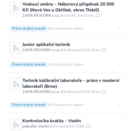
Vedoucí směny – Náborový příspěvek 20 000
Vzdělání
Kč! (Nová Ves u Okříšek, okres Třebíč)
100% REWORK s.r.o.
|
null 66, Nová Ves, CZ
Vzdělání není podstatné
Základní
Odborné vyučení bez maturity
Práce na plný úvazek
O tuto pozici je zájem!
Středoškolské nebo odborné vyučení s maturitou
Junior aplikační technik
Vyšší odborné
Bakalářské
100% REWORK s.r.o.
|
Kaštanová 530, Brno, CZ
Vysokoškolské / universitní
Práce na plný úvazek
O tuto pozici je zájem!
MBA, MBT, postgraduální studium
Technik kalibrační laboratoře – práce v moderní
laboratoři (Brno)
100% REWORK s.r.o.
|
Kaštanová 530, Brno, CZ
Práce na plný úvazek
O tuto pozici je zájem!
Kontrolor/ka kvality - Vsetín
pobočka Vsetín
|
Zbrojovácká 1593, CZ