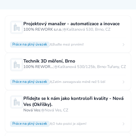
Měsíční plat
Projektový manažer - automatizace a inovace
100% REWORK s.r.o.
|
Kaštanová 530, Brno, CZ
neuvedeno
0 až 30 000 CZK
30 000 CZK a více
Práce na plný úvazek
Buďte mezi prvními!
40 000 CZK a více
60 000 CZK a více
80 000 CZK a více
Technik 3D měření, Brno
100% REWORK s.r.o.
|
Kaštanová 530/125b, Brno-Tuřany, CZ
Ostatní mzdy
za hodinu
za manday
za rok
Práce na plný úvazek
Zatím zareagovalo méně než 5 lidí
Typ úvazku
Přidejte se k nám jako kontroloři kvality - Nová
Ves (Okříšky).
Práce na plný úvazek
Práce na zkrácený úvazek
Nová Ves
|
Nová Ves, CZ
Práce na živnost
Práce přes internet
Práce doma
Práce na plný úvazek
O tuto pozici je zájem!
Krátkodobá práce
Brigáda
Stáž / Trainee