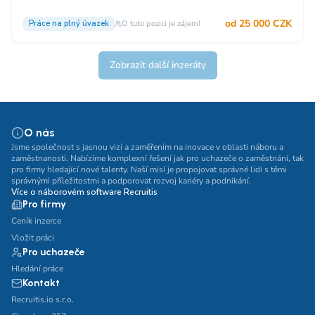
od 25 000 CZK
Práce na plný úvazek
O tuto pozici je zájem!
Zobrazit další inzeráty
O nás
Jsme společnost s jasnou vizí a zaměřením na inovace v oblasti náboru a
zaměstnanosti. Nabízíme komplexní řešení jak pro uchazeče o zaměstnání, tak
pro firmy hledající nové talenty. Naší misí je propojovat správné lidi s těmi
správnými příležitostmi a podporovat rozvoj kariéry a podnikání.
Více o náborovém software Recruitis
Pro firmy
Ceník inzerce
Vložit práci
Pro uchazeče
Hledání práce
Kontakt
Recruitis.io s.r.o.