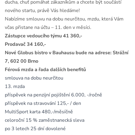
ducha, chuť pomáhat zákazníkům a chcete být součástí
nového startu, právě Vás hledáme!
Nabízíme smlouvu na dobu neurčitou, mzdu, která Vám
včas přistane na účtu – 11. den v měsíci.
Zástupce vedoucího týmu 41 360,-
Prodavač 34 160,-
Nové Globus bistro v Bauhausu bude na adrese: Strážní
7, 602 00 Brno
Férová mzda a řada dalších benefitů
smlouva na dobu neurčitou
13. mzda
příspěvek na penzijní pojištění 6.000, -/ročně
příspěvek na stravování 125,- / den
MultiSport karta 480,-/měsíčně
celoroční 15 % zaměstnanecká sleva
po 3 letech 25 dní dovolené