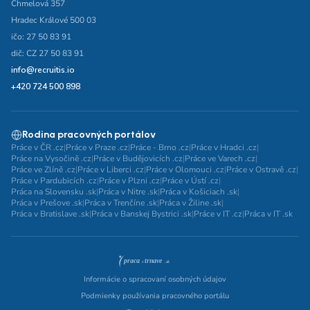
Chmelová 357
Hradec Králové 500 03
ičo: 27 50 83 91
dič: CZ 27 50 83 91
info@recruitis.io
+420 724 500 898
Rodina pracovných portálov
Práce v ČR .cz
|
Práce v Praze .cz
|
Práce - Brno .cz
|
Práce v Hradci .cz
|
Práce na Vysočině .cz
|
Práce v Budějovicích .cz
|
Práce ve Varech .cz
|
Práce ve Zlíně .cz
|
Práce v Liberci .cz
|
Práce v Olomouci .cz
|
Práce v Ostravě .cz
|
Práce v Pardubicích .cz
|
Práce v Plzni .cz
|
Práce v Ústí .cz
|
Práca na Slovensku .sk
|
Práca v Nitre .sk
|
Práca v Košiciach .sk
|
Práca v Prešove .sk
|
Práca v Trenčíne .sk
|
Práca v Žiline .sk
|
Práca v Bratislave .sk
|
Práca v Banskej Bystrici .sk
|
Práce v IT .cz
|
Práca v IT .sk
Informácie o spracovaní osobných údajov
Podmienky používania pracovného portálu