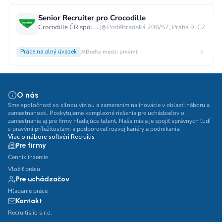
Senior Recruiter pro Crocodille
Crocodille ČR spol. s.r.o.
|
Poděbradská 206/57, Praha 9, CZ
Práce na plný úvazek
Buďte medzi prvými!
O nás
Sme spoločnosť so silnou víziou a zameraním na inovácie v oblasti náboru a
zamestnanosti. Poskytujeme komplexné riešenia pre uchádzačov o
zamestnanie aj pre firmy hľadajúce talent. Naša misia je spojiť správnych ľudí
s pravými príležitosťami a podporovať rozvoj kariéry a podnikania.
Viac o nábore softvéri Recruitis
Pre firmy
Cenník inzercie
Vložiť prácu
Pre uchádzačov
Hľadanie práce
Kontakt
Recruitis.io s.r.o.