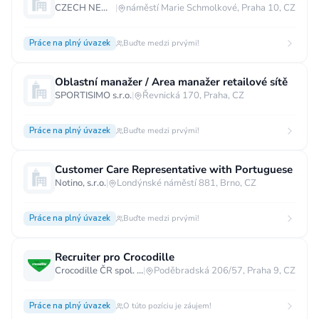
CZECH NEWS CENTER a.s.
|
náměstí Marie Schmolkové, Praha 10, CZ
Práce na plný úvazek
Buďte medzi prvými!
Oblastní manažer / Area manažer retailové sítě
SPORTISIMO s.r.o.
|
Řevnická 170, Praha, CZ
Práce na plný úvazek
Buďte medzi prvými!
Customer Care Representative with Portuguese
Notino, s.r.o.
|
Londýnské náměstí 881, Brno, CZ
Práce na plný úvazek
Buďte medzi prvými!
Recruiter pro Crocodille
Crocodille ČR spol. s.r.o.
|
Poděbradská 206/57, Praha 9, CZ
Práce na plný úvazek
O túto pozíciu je záujem!