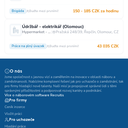
150 - 185 CZK za hodinu
Brigáda
Buďte mezi prvními!
Údržbář - elektrikář (Olomouc)
Hypermarket - Olomouc
|
Pražská 248/39, Řepčín, Olomouc, CZ
43 035 CZK
Práce na plný úvazek
Buďte mezi prvními!
O nás
Jsme společnost s jasnou vizí a zaměřením na inovace v oblasti náboru a
zaměstnanosti. Nabízíme komplexní řešení jak pro uchazeče o zaměstnání, tak
pro firmy hledající nové talenty. Naší misí je propojovat správné lidi s těmi
správnými příležitostmi a podporovat rozvoj kariéry a podnikání.
Více o náborovém software Recruitis
Pro firmy
Ceník inzerce
Vložit práci
Pro uchazeče
Hledání práce