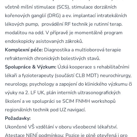
včetně míšní stimulace (SCS), stimulace dorzálních
kořenových ganglií (DRG) a ev. implantací intratekálních
lékových pump, provádění RF technik je rutinní terap.
modalitou na odd. V přípravě je momentálně program
endoskopicky asistovaných zákroků.
Komplexní péče:
Diagnostika a multioborová terapie
refrakterních chronických bolestivých stavů.
Spolupráce & Výzkum:
Úzká kooperace s rehabilitačními
lékaři a fyzioterapeuty (součástí CLB MDT) neurochirurgy,
neurology, psychology a zapojení do klinického výzkumu či
výuky na 2. LF UK, plán interních ultrasonografických
školení a ve spolupráci se SCIM FNMH workshopů
regionálních technik pod UZ navigací.
Požadavky:
Ukončené VŠ vzdělání v oboru všeobecné lékařství.
Atestace NENÍ podmínkou: Pozice je plně otevřená i pro