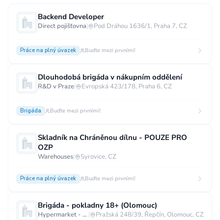
Backend Developer
Direct pojišťovna
|
Pod Dráhou 1636/1, Praha 7, CZ
Práce na plný úvazek
Buďte mezi prvními!
Dlouhodobá brigáda v nákupním oddělení
R&D v Praze
|
Evropská 423/178, Praha 6, CZ
Brigáda
Buďte mezi prvními!
Skladník na Chráněnou dílnu - POUZE PRO
OZP
Warehouses
|
Syrovice, CZ
Práce na plný úvazek
Buďte mezi prvními!
Brigáda - pokladny 18+ (Olomouc)
Hypermarket - Olomouc
|
Pražská 248/39, Řepčín, Olomouc, CZ