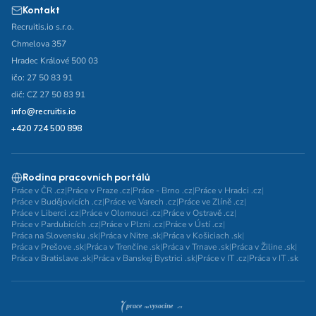
Kontakt
Recruitis.io s.r.o.
Chmelova 357
Hradec Králové 500 03
ičo: 27 50 83 91
dič: CZ 27 50 83 91
info@recruitis.io
+420 724 500 898
Rodina pracovních portálů
Práce v ČR .cz
|
Práce v Praze .cz
|
Práce - Brno .cz
|
Práce v Hradci .cz
|
Práce v Budějovicích .cz
|
Práce ve Varech .cz
|
Práce ve Zlíně .cz
|
Práce v Liberci .cz
|
Práce v Olomouci .cz
|
Práce v Ostravě .cz
|
Práce v Pardubicích .cz
|
Práce v Plzni .cz
|
Práce v Ústí .cz
|
Práca na Slovensku .sk
|
Práca v Nitre .sk
|
Práca v Košiciach .sk
|
Práca v Prešove .sk
|
Práca v Trenčíne .sk
|
Práca v Trnave .sk
|
Práca v Žiline .sk
|
Práca v Bratislave .sk
|
Práca v Banskej Bystrici .sk
|
Práce v IT .cz
|
Práca v IT .sk