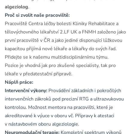
algeziolog
.
Proč si zvolit naše pracoviště:
Pracoviště Centra léčby bolesti Kliniky Rehabilitace a
tělovýchovného lékařství 2.LF UK a FNMH založeno jako
první pracoviště v ČR a jako jediné disponující lůžkovou
kapacitou přijímá nové lékaře a lékařky do svých řad.
Přidejte se k našemu multidisciplinárnímu týmu.
Pozice je vhodná jak pro zkušené specialisty, tak pro
lékaře v předatestační přípravě.
Náplň práce:
Intervenční výkony:
Provádění základních i pokročilých
intervenčních zákroků pod precizní RTG a ultrazvukovou
kontrolou. Možnost mentora na pracovišti, které je
akreditované k výuce v oboru vč. Přípravy k atestaci
v nástavbovém oboru algeziologie.
Neuromodulační terapie:
Kompletní spektrum výkonů