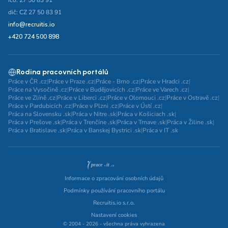
ičo: 27 50 83 91
dič: CZ 27 50 83 91
info@recruitis.io
+420 724 500 898
Rodina pracovních portálů
Práce v ČR .cz
|
Práce v Praze .cz
|
Práce - Brno .cz
|
Práce v Hradci .cz
|
Práce na Vysočině .cz
|
Práce v Budějovicích .cz
|
Práce ve Varech .cz
|
Práce ve Zlíně .cz
|
Práce v Liberci .cz
|
Práce v Olomouci .cz
|
Práce v Ostravě .cz
|
Práce v Pardubicích .cz
|
Práce v Plzni .cz
|
Práce v Ústí .cz
|
Práca na Slovensku .sk
|
Práca v Nitre .sk
|
Práca v Košiciach .sk
|
Práca v Prešove .sk
|
Práca v Trenčíne .sk
|
Práca v Trnave .sk
|
Práca v Žiline .sk
|
Práca v Bratislave .sk
|
Práca v Banskej Bystrici .sk
|
Práca v IT .sk
Informace o zpracování osobních údajů
Podmínky používání pracovního portálu
Recruitis.io s.r.o.
Nastavení cookies
© 2004 - 2026 - všechna práva vyhrazena