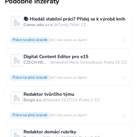
Podobné inzeráty
📚 Hledáš stabilní práci? Přidej se k výrobě knih
Comac jobs s.r.o.
|
Český Těšín, CZ
Práce na plný úvazek
O tuto pozici je zájem!
Digital Content Editor pro e15
CZECH NEWS CENTER a.s.
|
náměstí Marie Schmolkové, Praha 10, CZ
Práce na plný úvazek
O tuto pozici je zájem!
Redaktor tvůrčího týmu
Borgis a.s.
|
Slezská 2127/13, Praha 2, CZ
Práce na plný úvazek
O tuto pozici je zájem!
Redaktor domácí rubriky