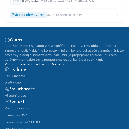
Borgis a.s.
|
Slezská 2127/13, Praha 2, CZ
Práce na plný úvazek
O tuto pozici je zájem!
O nás
Jsme společnost s jasnou vizí a zaměřením na inovace v oblasti náboru a
zaměstnanosti. Nabízíme komplexní řešení jak pro uchazeče o zaměstnání, tak
pro firmy hledající nové talenty. Naší misí je propojovat správné lidi s těmi
správnými příležitostmi a podporovat rozvoj kariéry a podnikání.
Více o náborovém software Recruitis
Pro firmy
Ceník inzerce
Vložit práci
Pro uchazeče
Hledání práce
Kontakt
Recruitis.io s.r.o.
Chmelova 357
Hradec Králové 500 03