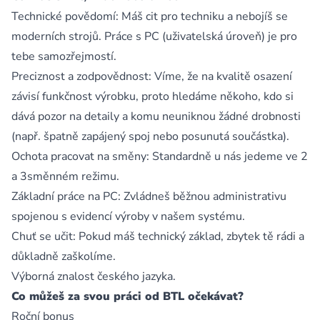
Technické povědomí: Máš cit pro techniku a nebojíš se
moderních strojů. Práce s PC (uživatelská úroveň) je pro
tebe samozřejmostí.
Preciznost a zodpovědnost: Víme, že na kvalitě osazení
závisí funkčnost výrobku, proto hledáme někoho, kdo si
dává pozor na detaily a komu neuniknou žádné drobnosti
(např. špatně zapájený spoj nebo posunutá součástka).
Ochota pracovat na směny: Standardně u nás jedeme ve 2
a 3směnném režimu.
Základní práce na PC: Zvládneš běžnou administrativu
spojenou s evidencí výroby v našem systému.
Chuť se učit: Pokud máš technický základ, zbytek tě rádi a
důkladně zaškolíme.
Výborná znalost českého jazyka.
Co můžeš za svou práci od BTL očekávat?
Roční bonus