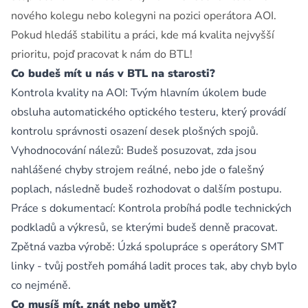
nového kolegu nebo kolegyni na pozici operátora AOI.
Pokud hledáš stabilitu a práci, kde má kvalita nejvyšší
prioritu, pojď pracovat k nám do BTL!
Co budeš mít u nás v BTL na starosti?
Kontrola kvality na AOI: Tvým hlavním úkolem bude
obsluha automatického optického testeru, který provádí
kontrolu správnosti osazení desek plošných spojů.
Vyhodnocování nálezů: Budeš posuzovat, zda jsou
nahlášené chyby strojem reálné, nebo jde o falešný
poplach, následně budeš rozhodovat o dalším postupu.
Práce s dokumentací: Kontrola probíhá podle technických
podkladů a výkresů, se kterými budeš denně pracovat.
Zpětná vazba výrobě: Úzká spolupráce s operátory SMT
linky - tvůj postřeh pomáhá ladit proces tak, aby chyb bylo
co nejméně.
Co musíš mít, znát nebo umět?