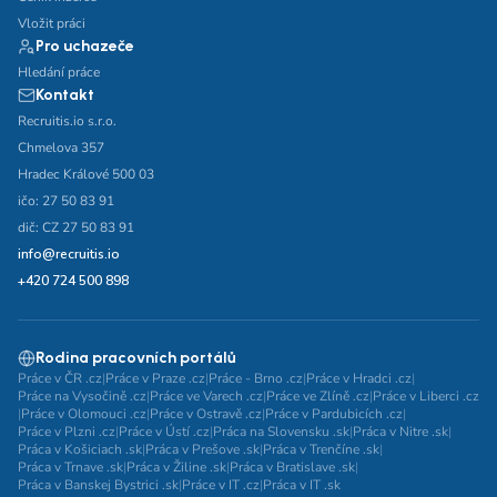
Vložit práci
Pro uchazeče
Hledání práce
Kontakt
Recruitis.io s.r.o.
Chmelova 357
Hradec Králové 500 03
ičo: 27 50 83 91
dič: CZ 27 50 83 91
info@recruitis.io
+420 724 500 898
Rodina pracovních portálů
Práce v ČR .cz
|
Práce v Praze .cz
|
Práce - Brno .cz
|
Práce v Hradci .cz
|
Práce na Vysočině .cz
|
Práce ve Varech .cz
|
Práce ve Zlíně .cz
|
Práce v Liberci .cz
|
Práce v Olomouci .cz
|
Práce v Ostravě .cz
|
Práce v Pardubicích .cz
|
Práce v Plzni .cz
|
Práce v Ústí .cz
|
Práca na Slovensku .sk
|
Práca v Nitre .sk
|
Práca v Košiciach .sk
|
Práca v Prešove .sk
|
Práca v Trenčíne .sk
|
Práca v Trnave .sk
|
Práca v Žiline .sk
|
Práca v Bratislave .sk
|
Práca v Banskej Bystrici .sk
|
Práce v IT .cz
|
Práca v IT .sk