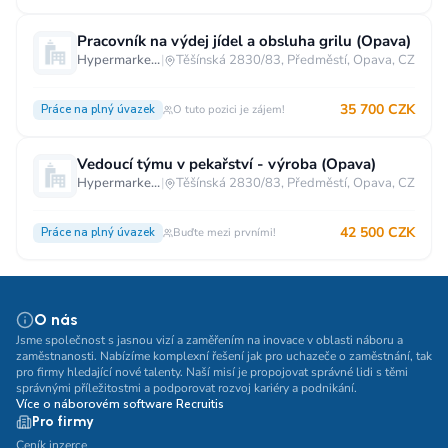
Pracovník na výdej jídel a obsluha grilu (Opava)
Hypermarket - Opava
|
Těšínská 2830/83, Předměstí, Opava, CZ
35 700 CZK
Práce na plný úvazek
O tuto pozici je zájem!
Vedoucí týmu v pekařství - výroba (Opava)
Hypermarket - Opava
|
Těšínská 2830/83, Předměstí, Opava, CZ
42 500 CZK
Práce na plný úvazek
Buďte mezi prvními!
O nás
Jsme společnost s jasnou vizí a zaměřením na inovace v oblasti náboru a
zaměstnanosti. Nabízíme komplexní řešení jak pro uchazeče o zaměstnání, tak
pro firmy hledající nové talenty. Naší misí je propojovat správné lidi s těmi
správnými příležitostmi a podporovat rozvoj kariéry a podnikání.
Více o náborovém software Recruitis
Pro firmy
Ceník inzerce