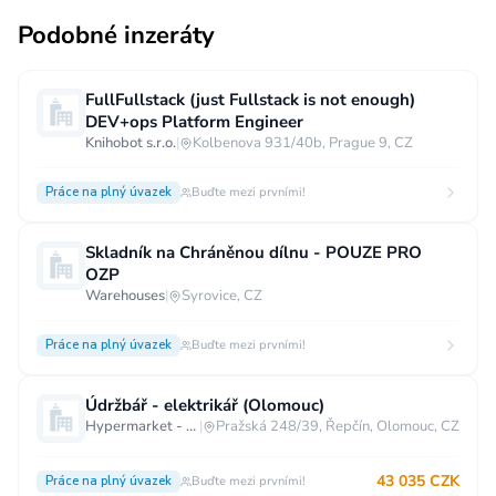
Podobné inzeráty
FullFullstack (just Fullstack is not enough)
DEV+ops Platform Engineer
Knihobot s.r.o.
|
Kolbenova 931/40b, Prague 9, CZ
Práce na plný úvazek
Buďte mezi prvními!
Skladník na Chráněnou dílnu - POUZE PRO
OZP
Warehouses
|
Syrovice, CZ
Práce na plný úvazek
Buďte mezi prvními!
Údržbář - elektrikář (Olomouc)
Hypermarket - Olomouc
|
Pražská 248/39, Řepčín, Olomouc, CZ
43 035 CZK
Práce na plný úvazek
Buďte mezi prvními!