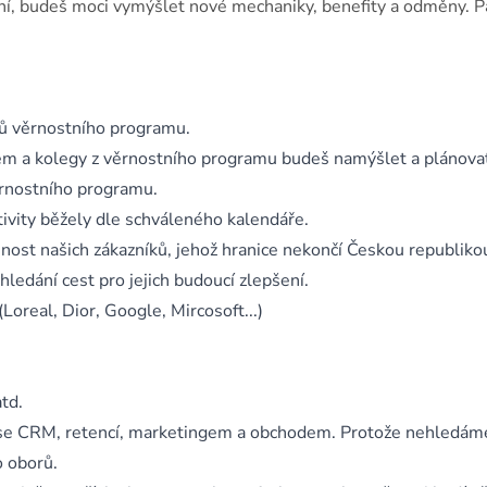
aní, budeš moci vymýšlet nové mechaniky, benefity a odměny. P
lů věrnostního programu.
 a kolegy z věrnostního programu budeš namýšlet a plánova
ěrnostního programu.
ivity běžely dle schváleného kalendáře.
enost našich zákazníků, jehož hranice nekončí Českou republiko
hledání cest pro jejich budoucí zlepšení.
oreal, Dior, Google, Mircosoft...)
td.
i se CRM, retencí, marketingem a obchodem. Protože nehledám
o oborů.