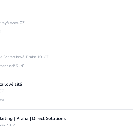
emyšleves, CZ
!
ie Schmolkové, Praha 10, CZ
méně než 5 lidí
ailové sítě
 CZ
jem!
eting | Praha | Direct Solutions
aha 7, CZ