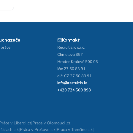
 uchazeče
Kontakt
 práce
Recruitis.io s.r.o.
Chmelova 357
Hradec Králové 500 03
ičo: 27 50 83 91
dič: CZ 27 50 83 91
info@recruitis.io
+420 724 500 898
Práce v Liberci .cz
|
Práce v Olomouci .cz
|
šiciach .sk
|
Práca v Prešove .sk
|
Práca v Trenčíne .sk
|