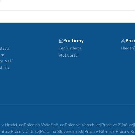
!
Pro firmy
Pro
Ceník inzerce
Hledání
blasti
pro
Vložit práci
ty. Naší
stmi a
 v Hradci .cz
|
Práce na Vysočině .cz
|
Práce ve Varech .cz
|
Práce ve Zlíně .cz
|
ni .cz
|
Práce v Ústí .cz
|
Práca na Slovensku .sk
|
Práca v Nitre .sk
|
Práca v Ko