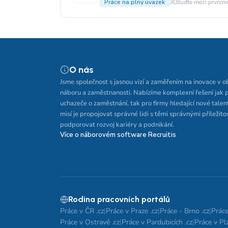
Práce na plný úvazek
Buďte mezi prvními
O nás
Jsme společnost s jasnou vizí a zaměřením na inovace v o
náboru a zaměstnanosti. Nabízíme komplexní řešení jak 
uchazeče o zaměstnání, tak pro firmy hledající nové talen
misí je propojovat správné lidi s těmi správnými příležito
podporovat rozvoj kariéry a podnikání.
Více o náborovém software Recruitis
Rodina pracovních portálů
Práce v ČR .cz
|
Práce v Praze .cz
|
Práce - Brno .cz
|
Práce
Práce v Ostravě .cz
|
Práce v Pardubicích .cz
|
Práce v Plz