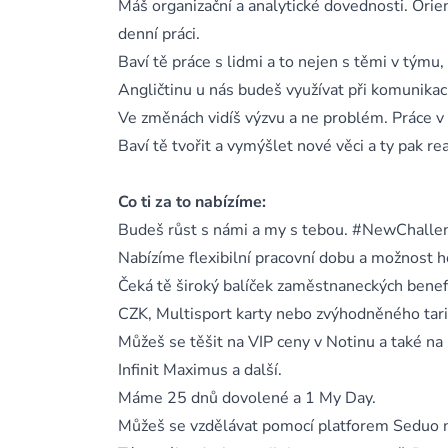
Máš organizační a analytické dovednosti. Orient
denní práci.
Baví tě práce s lidmi a to nejen s těmi v týmu,
Angličtinu u nás budeš využívat při komunika
Ve změnách vidíš výzvu a ne problém. Práce v
Baví tě tvořit a vymýšlet nové věci a ty pak rea
Co ti za to nabízíme:
Budeš růst s námi a my s tebou. #NewChalle
Nabízíme flexibilní pracovní dobu a možnost h
Čeká tě široký balíček zaměstnaneckých bene
CZK, Multisport karty nebo zvýhodněného tar
Můžeš se těšit na VIP ceny v Notinu a také n
Infinit Maximus a další.
Máme 25 dnů dovolené a 1 My Day.
Můžeš se vzdělávat pomocí platforem Seduo n