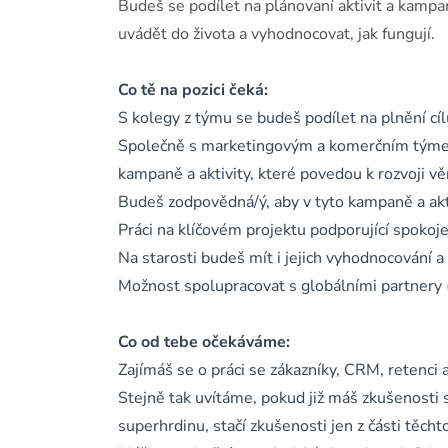
Budeš se podílet na plánovaní aktivit a kamp
uvádět do života a vyhodnocovat, jak fungují.
Co tě na pozici čeká:
S kolegy z týmu se budeš podílet na plnění cí
Společně s marketingovým a komerčním týmem
kampaně a aktivity, které povedou k rozvoji v
Budeš zodpovědná/ý, aby v tyto kampaně a akt
Práci na klíčovém projektu podporující spokoj
Na starosti budeš mít i jejich vyhodnocování a 
Možnost spolupracovat s globálními partnery (L
Co od tebe očekáváme:
Zajímáš se o práci se zákazníky, CRM, retenci a
Stejně tak uvítáme, pokud již máš zkušenost
superhrdinu, stačí zkušenosti jen z části těcht