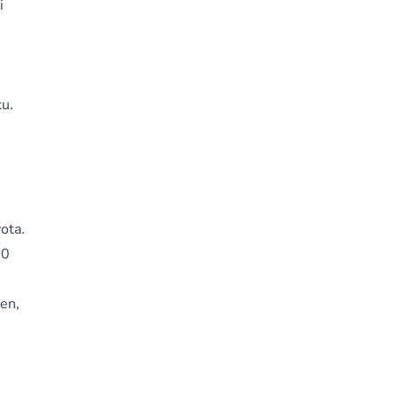
i
ku.
ota.
00
en,