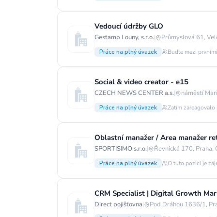
Vedoucí údržby GLO
Gestamp Louny, s.r.o.
|
Průmyslová 61, Vel
Práce na plný úvazek
Buďte mezi prvními
Social & video creator - e15
CZECH NEWS CENTER a.s.
|
náměstí Mar
Práce na plný úvazek
Zatím zareagovalo 
Oblastní manažer / Area manažer ret
SPORTISIMO s.r.o.
|
Řevnická 170, Praha,
Práce na plný úvazek
O tuto pozici je zá
CRM Specialist | Digital Growth Mark
Direct pojišťovna
|
Pod Dráhou 1636/1, Pr