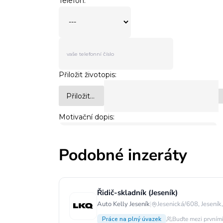
Podobné inzeráty
Řidič-skladník (Jeseník)
Auto Kelly Jeseník
|
Jesenická/608, Jeseník
Práce na plný úvazek
Buďte mezi prvními