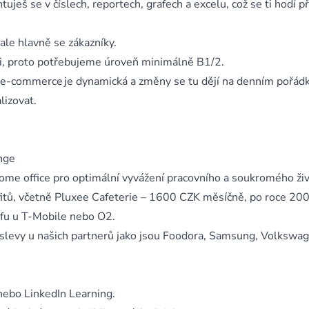
uješ se v číslech, reportech, grafech a excelu, což se ti hodí př
 ale hlavně se zákazníky.
ci, proto potřebujeme úroveň minimálně B1/2.
 e-commerce je dynamická a změny se tu dějí na denním pořád
lizovat.
nge
ome office pro optimální vyvážení pracovního a soukromého živ
fitů, včetně Pluxee Cafeterie – 1600 CZK měsíčně, po roce 20
ifu u T-Mobile nebo O2.
a slevy u našich partnerů jako jsou Foodora, Samsung, Volkswag
ebo LinkedIn Learning.