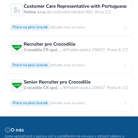
Customer Care Representative with Portuguese
Notino, s.r.o.
|
Londýnské náměstí 881, Brno, CZ
Práce na plný úvazek
Buďte mezi prvními!
Recruiter pro Crocodille
Crocodille ČR spol. s.r.o.
|
Poděbradská 206/57, Praha 9, CZ
Práce na plný úvazek
Buďte mezi prvními!
Senior Recruiter pro Crocodille
Crocodille ČR spol. s.r.o.
|
Poděbradská 206/57, Praha 9, CZ
Práce na plný úvazek
Buďte mezi prvními!
O nás
Jsme společnost s jasnou vizí a zaměřením na inovace v oblasti náboru a