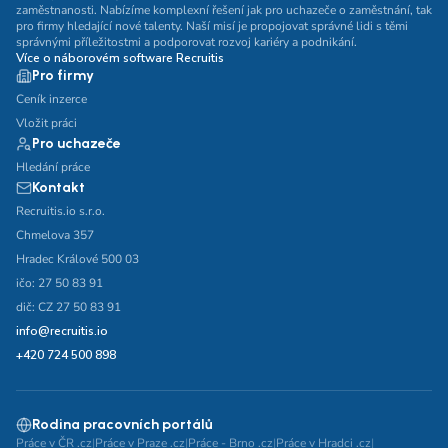
zaměstnanosti. Nabízíme komplexní řešení jak pro uchazeče o zaměstnání, tak
pro firmy hledající nové talenty. Naší misí je propojovat správné lidi s těmi
správnými příležitostmi a podporovat rozvoj kariéry a podnikání.
Více o náborovém software Recruitis
Pro firmy
Ceník inzerce
Vložit práci
Pro uchazeče
Hledání práce
Kontakt
Recruitis.io s.r.o.
Chmelova 357
Hradec Králové 500 03
ičo: 27 50 83 91
dič: CZ 27 50 83 91
info@recruitis.io
+420 724 500 898
Rodina pracovních portálů
Práce v ČR .cz
|
Práce v Praze .cz
|
Práce - Brno .cz
|
Práce v Hradci .cz
|