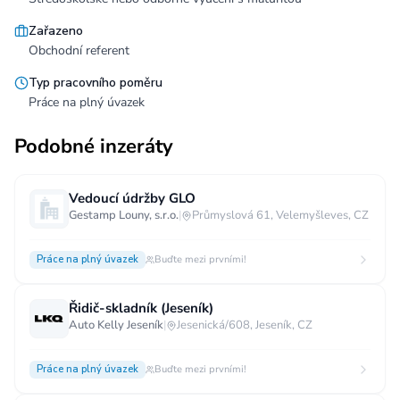
Zařazeno
Obchodní referent
Typ pracovního poměru
Práce na plný úvazek
Podobné inzeráty
Vedoucí údržby GLO
Gestamp Louny, s.r.o.
|
Průmyslová 61, Velemyšleves, CZ
Práce na plný úvazek
Buďte mezi prvními!
Řidič-skladník (Jeseník)
Auto Kelly Jeseník
|
Jesenická/608, Jeseník, CZ
Práce na plný úvazek
Buďte mezi prvními!