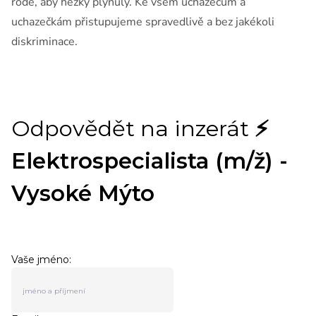
rodě, aby hezky plynuly. Ke všem uchazečům a
uchazečkám přistupujeme spravedlivě a bez jakékoli
diskriminace.