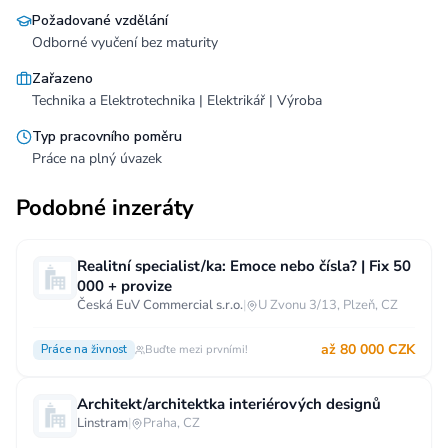
Požadované vzdělání
Odborné vyučení bez maturity
Zařazeno
Technika a Elektrotechnika | Elektrikář | Výroba
Typ pracovního poměru
Práce na plný úvazek
Podobné inzeráty
Realitní specialist/ka: Emoce nebo čísla? | Fix 50
000 + provize
Česká EuV Commercial s.r.o.
|
U Zvonu 3/13, Plzeň, CZ
až 80 000 CZK
Práce na živnost
Buďte mezi prvními!
Architekt/architektka interiérových designů
Linstram
|
Praha, CZ