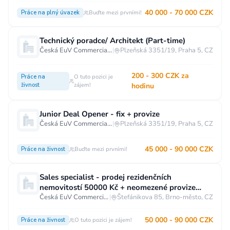
40 000 - 70 000 CZK
Práce na plný úvazek
Buďte mezi prvními!
Technický poradce/ Architekt (Part-time)
Česká EuV Commercial s.r.o.
|
Plzeňská 3351/19, Praha 5, CZ
200 - 300 CZK za
Práce na
O tuto pozici je
živnost
zájem!
hodinu
Junior Deal Opener - fix + provize
Česká EuV Commercial s.r.o.
|
Plzeňská 3351/19, Praha 5, CZ
45 000 - 90 000 CZK
Práce na živnost
Buďte mezi prvními!
Sales specialist - prodej rezidenčních
nemovitostí 50000 Kč + neomezené provize
Brno
Česká EuV Commercial s.r.o.
|
Štefánikova 85, Brno-město, CZ
50 000 - 90 000 CZK
Práce na živnost
O tuto pozici je zájem!