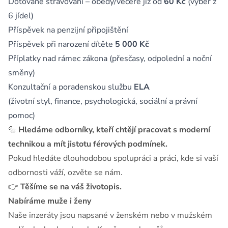
Dotované stravování – obědy/večeře již od
60 Kč
(výběr z
6 jídel)
Příspěvek na penzijní připojištění
Příspěvek při narození dítěte
5 000 Kč
Příplatky nad rámec zákona (přesčasy, odpolední a noční
směny)
Konzultační a poradenskou službu
ELA
(životní styl, finance, psychologická, sociální a právní
pomoc)
🔩
Hledáme odborníky, kteří chtějí pracovat s moderní
technikou a mít jistotu férových podmínek.
Pokud hledáte dlouhodobou spolupráci a práci, kde si vaší
odbornosti váží, ozvěte se nám.
👉
Těšíme se na váš životopis.
Nabíráme muže i ženy
Naše inzeráty jsou napsané v ženském nebo v mužském