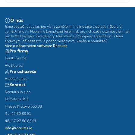
O nás
Jsme společnost s jasnou vizí a zaměřením na inovace v oblasti náboru a
zaměstnanosti. Nabízíme komplexní řešení jak pro uchazeče o zaměstnání, tak
pro firmy hledající nové talenty. Naší misí je propojovat správné lidi s těmi
správnými příležitostmi a podporovat rozvoj kariéry a podnikání.
Více o náborovém software Recruitis
Pro firmy
Ceník inzerce
Vložit práci
Pro uchazeče
Hledání práce
Kontakt
Recruitis.io s.r.o.
Chmelova 357
Hradec Králové 500 03
ičo: 27 50 83 91
dič: CZ 27 50 83 91
info@recruitis.io