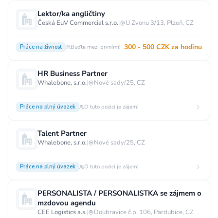
Lektor/ka angličtiny
Česká EuV Commercial s.r.o.
|
U Zvonu 3/13, Plzeň, CZ
300 - 500 CZK za hodinu
Práce na živnost
Buďte mezi prvními!
HR Business Partner
Whalebone, s.r.o.
|
Nové sady/25, CZ
Práce na plný úvazek
O tuto pozici je zájem!
Talent Partner
Whalebone, s.r.o.
|
Nové sady/25, CZ
Práce na plný úvazek
O tuto pozici je zájem!
PERSONALISTA / PERSONALISTKA se zájmem o
mzdovou agendu
CEE Logistics a.s.
|
Doubravice č.p. 106, Pardubice, CZ