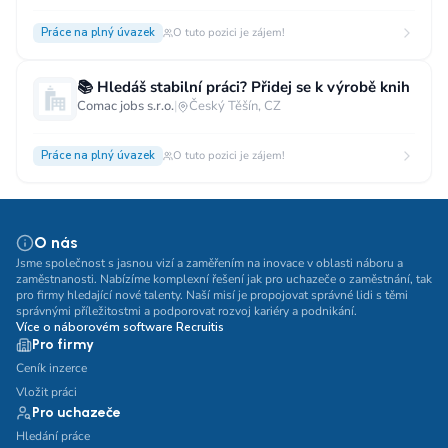
Práce na plný úvazek
O tuto pozici je zájem!
📚 Hledáš stabilní práci? Přidej se k výrobě knih
Comac jobs s.r.o.
|
Český Těšín, CZ
Práce na plný úvazek
O tuto pozici je zájem!
O nás
Jsme společnost s jasnou vizí a zaměřením na inovace v oblasti náboru a
zaměstnanosti. Nabízíme komplexní řešení jak pro uchazeče o zaměstnání, tak
pro firmy hledající nové talenty. Naší misí je propojovat správné lidi s těmi
správnými příležitostmi a podporovat rozvoj kariéry a podnikání.
Více o náborovém software Recruitis
Pro firmy
Ceník inzerce
Vložit práci
Pro uchazeče
Hledání práce