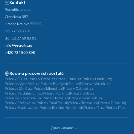
Kontakt
Recruitis.io s.r.o.
Chmelova 357
Hradec Králové 500 03
ičo: 27 50 83 91
dič: CZ 27 50 83 91
info@recruitis.io
+420 724 500 898
Rodina pracovních portálů
Práce v ČR .cz
|
Práce v Praze .cz
|
Práce - Brno .cz
|
Práce v Hradci .cz
|
Práce na Vysočině .cz
|
Práce v Budějovicích .cz
|
Práce ve Varech .cz
|
Práce ve Zlíně .cz
|
Práce v Liberci .cz
|
Práce v Ostravě .cz
|
Práce v Pardubicích .cz
|
Práce v Plzni .cz
|
Práce v Ústí .cz
|
Práca na Slovensku .sk
|
Práca v Nitre .sk
|
Práca v Košiciach .sk
|
Práca v Prešove .sk
|
Práca v Trenčíne .sk
|
Práca v Trnave .sk
|
Práca v Žiline .sk
|
Práca v Bratislave .sk
|
Práca v Banskej Bystrici .sk
|
Práce v IT .cz
|
Práca v IT .sk