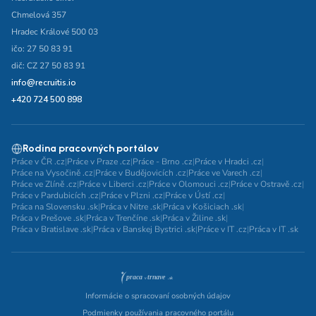
Chmelová 357
Hradec Králové 500 03
ičo: 27 50 83 91
dič: CZ 27 50 83 91
info@recruitis.io
+420 724 500 898
Rodina pracovných portálov
Práce v ČR .cz
|
Práce v Praze .cz
|
Práce - Brno .cz
|
Práce v Hradci .cz
|
Práce na Vysočině .cz
|
Práce v Budějovicích .cz
|
Práce ve Varech .cz
|
Práce ve Zlíně .cz
|
Práce v Liberci .cz
|
Práce v Olomouci .cz
|
Práce v Ostravě .cz
|
Práce v Pardubicích .cz
|
Práce v Plzni .cz
|
Práce v Ústí .cz
|
Práca na Slovensku .sk
|
Práca v Nitre .sk
|
Práca v Košiciach .sk
|
Práca v Prešove .sk
|
Práca v Trenčíne .sk
|
Práca v Žiline .sk
|
Práca v Bratislave .sk
|
Práca v Banskej Bystrici .sk
|
Práce v IT .cz
|
Práca v IT .sk
Informácie o spracovaní osobných údajov
Podmienky používania pracovného portálu