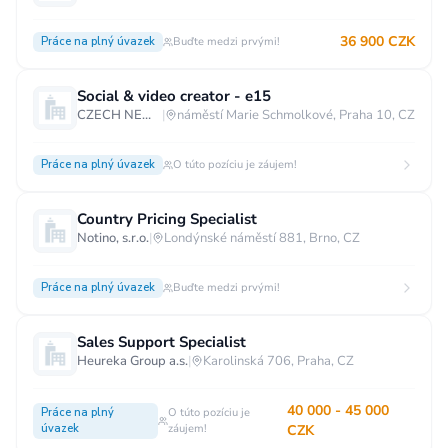
36 900 CZK
Práce na plný úvazek
Buďte medzi prvými!
Social & video creator - e15
CZECH NEWS CENTER a.s.
|
náměstí Marie Schmolkové, Praha 10, CZ
Práce na plný úvazek
O túto pozíciu je záujem!
Country Pricing Specialist
Notino, s.r.o.
|
Londýnské náměstí 881, Brno, CZ
Práce na plný úvazek
Buďte medzi prvými!
Sales Support Specialist
Heureka Group a.s.
|
Karolinská 706, Praha, CZ
40 000 - 45 000
Práce na plný
O túto pozíciu je
úvazek
záujem!
CZK