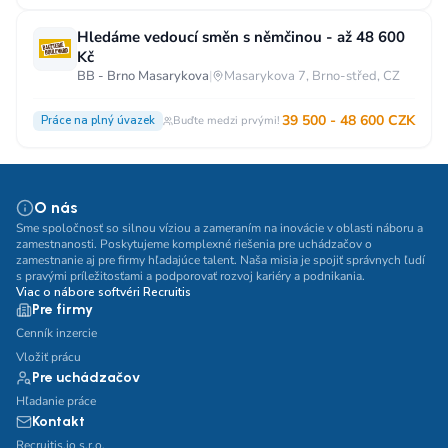
Hledáme vedoucí směn s němčinou - až 48 600
Kč
BB - Brno Masarykova
|
Masarykova 7, Brno-střed, CZ
39 500 - 48 600 CZK
Práce na plný úvazek
Buďte medzi prvými!
O nás
Sme spoločnosť so silnou víziou a zameraním na inovácie v oblasti náboru a
zamestnanosti. Poskytujeme komplexné riešenia pre uchádzačov o
zamestnanie aj pre firmy hľadajúce talent. Naša misia je spojiť správnych ľudí
s pravými príležitosťami a podporovať rozvoj kariéry a podnikania.
Viac o nábore softvéri Recruitis
Pre firmy
Cenník inzercie
Vložiť prácu
Pre uchádzačov
Hľadanie práce
Kontakt
Recruitis.io s.r.o.