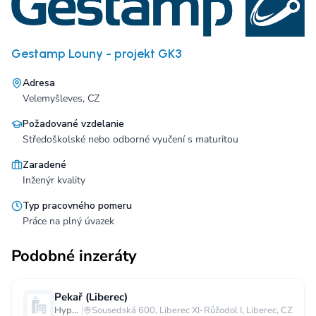
Gestamp Louny - projekt GK3
Adresa
Velemyšleves, CZ
Požadované vzdelanie
Středoškolské nebo odborné vyučení s maturitou
Zaradené
Inženýr kvality
Typ pracovného pomeru
Práce na plný úvazek
Podobné inzeráty
Pekař (Liberec)
Hypermarket - Liberec
|
Sousedská 600, Liberec XI-Růžodol I, Liberec, CZ