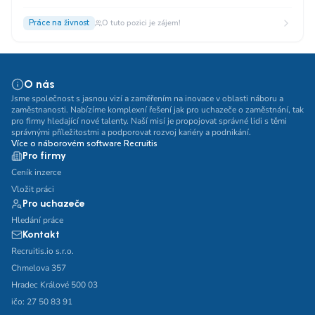
Práce na živnost
O tuto pozici je zájem!
O nás
Jsme společnost s jasnou vizí a zaměřením na inovace v oblasti náboru a
zaměstnanosti. Nabízíme komplexní řešení jak pro uchazeče o zaměstnání, tak
pro firmy hledající nové talenty. Naší misí je propojovat správné lidi s těmi
správnými příležitostmi a podporovat rozvoj kariéry a podnikání.
Více o náborovém software Recruitis
Pro firmy
Ceník inzerce
Vložit práci
Pro uchazeče
Hledání práce
Kontakt
Recruitis.io s.r.o.
Chmelova 357
Hradec Králové 500 03
ičo: 27 50 83 91