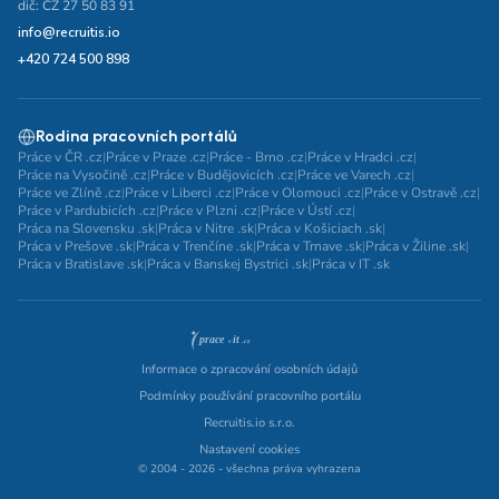
dič: CZ 27 50 83 91
info@recruitis.io
+420 724 500 898
Rodina pracovních portálů
Práce v ČR .cz
|
Práce v Praze .cz
|
Práce - Brno .cz
|
Práce v Hradci .cz
|
Práce na Vysočině .cz
|
Práce v Budějovicích .cz
|
Práce ve Varech .cz
|
Práce ve Zlíně .cz
|
Práce v Liberci .cz
|
Práce v Olomouci .cz
|
Práce v Ostravě .cz
|
Práce v Pardubicích .cz
|
Práce v Plzni .cz
|
Práce v Ústí .cz
|
Práca na Slovensku .sk
|
Práca v Nitre .sk
|
Práca v Košiciach .sk
|
Práca v Prešove .sk
|
Práca v Trenčíne .sk
|
Práca v Trnave .sk
|
Práca v Žiline .sk
|
Práca v Bratislave .sk
|
Práca v Banskej Bystrici .sk
|
Práca v IT .sk
Informace o zpracování osobních údajů
Podmínky používání pracovního portálu
Recruitis.io s.r.o.
Nastavení cookies
© 2004 - 2026 - všechna práva vyhrazena