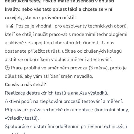
destrukční testy. Pokud máte zkušenosti v oblasti
kvality, nebo vás tato oblast láká a chcete se v ní
rozvíjet, jste na správném místě!
👩🔬 Pozice je vhodná i pro absolventy technických oborů,
kteří se chtějí naučit pracovat s moderními technologiemi
a aktivně se zapojit do laboratorních činností. U nás
dostanete příležitost růst, učit se od zkušených kolegů
a stát se odborníkem v oblasti měření a testování.
🕒 Práce probíhá ve směnném provozu (3 měny), proto je
důležité, aby vám střídání směn nevadilo.
Co vás u nás čeká?
Realizace destrukčních testů a analýza výsledků.
Aktivní podíl na zlepšování procesů testování a měření.
Příprava a správa technické dokumentace (kontrolní plány,
výsledky testů).
Spolupráce s ostatními odděleními při řešení technických